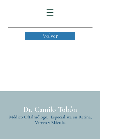
Volver
Dr. Camilo Tobón
Médico Oftalmólogo. Especialista en Retina,
Vítreo y Mácula.