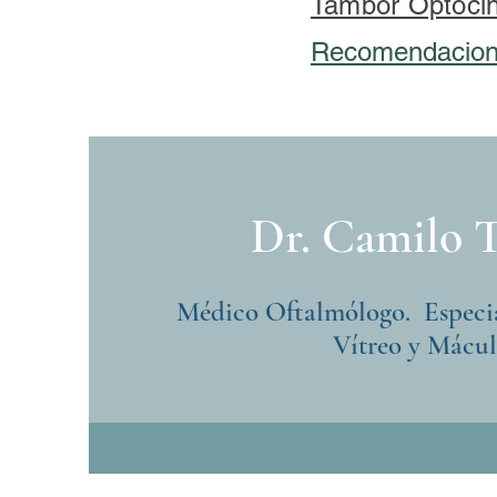
Tambor Optocin
Recomendacione
Dr. Camilo 
Médico Oftalmólogo. Especia
Vítreo y Mácul