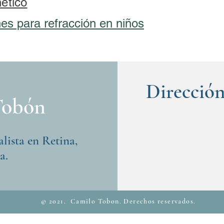
ético
s para refracción en niños
Direcció
Tobón
lista en Retina,
a.
© 2021. Camilo Tobon. Derechos reservados.