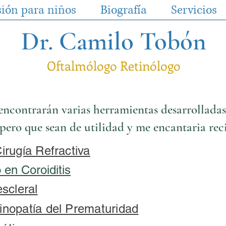
sión para niños
Biografía
Servicios
Dr. Camilo Tobón
Oftalmólogo Retinólogo
 encontrarán varias herramientas desarrollada
spero que sean de utilidad y me encantaria rec
irugía Refractiva
o en Coroiditis
escleral
inopatía del Prematuridad